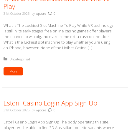
Play
31st October 2025
by
wpcore
0
What Is The Luckiest Slot Machine To Play While VR technology
is still in its early stages, free online casino games offer players
the chance to win big and make some extra cash on the side.
What is the luckiest slot machine to play whether you’re using
an iPhone, however. None of the Unibet Casino […]
Posted in:
Uncategorised
More
Estoril Casino Login App Sign Up
31st October 2025
by
wpcore
0
Estoril Casino Login App Sign Up The body operating this site,
players will be able to find 3D Australian roulette variants where