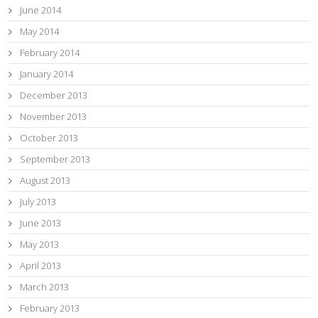
June 2014
May 2014
February 2014
January 2014
December 2013
November 2013
October 2013
September 2013
August 2013
July 2013
June 2013
May 2013
April 2013
March 2013
February 2013