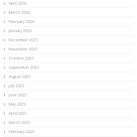
April 2026
March 2026
February 2026
January 2026
December 2025
November 2025
October 2025
September 2025
August 2025
July 2025
June 2025
May 2025
April 2025
March 2025
February 2025