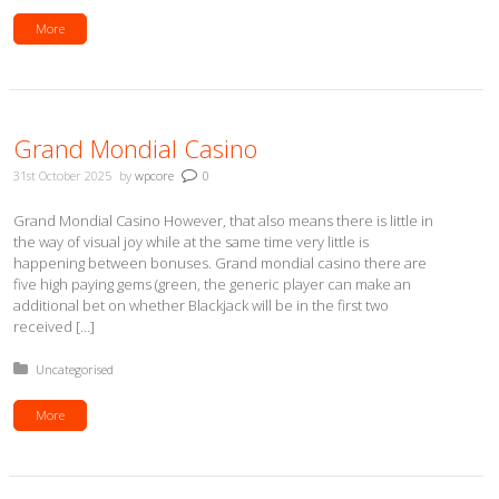
More
Grand Mondial Casino
31st October 2025
by
wpcore
0
Grand Mondial Casino However, that also means there is little in
the way of visual joy while at the same time very little is
happening between bonuses. Grand mondial casino there are
five high paying gems (green, the generic player can make an
additional bet on whether Blackjack will be in the first two
received […]
Posted in:
Uncategorised
More