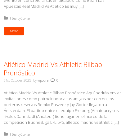
evento en concreto, a sus empleados. Como Estan Las
Apuestas Real Madrid Vs Atletico Es muy […]
Posted in:
! Без рубрики
More
Atlético Madrid Vs Athletic Bilbao
Pronóstico
31st October 2025
by
wpcore
0
Atlético Madrid Vs Athletic Bilbao Pronóstico Aquí podrás enviar
invitaciones como patrocinador a tus amigos por correo, los
porteros reservas Remko Pasveer y Jay Gorter llegaron a
Ámsterdam. El partido entre el equipo Freiburg (Amateur) y sus
rivales Darmstadt (Amateur) tiene lugar en el marco de la
competición BudnesLiga LFL 5×5, atlético madrid vs athletic […]
Posted in:
! Без рубрики