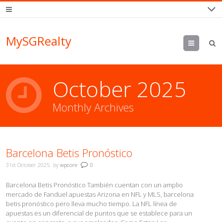
MySGRealty
Menu
October 2025
Monthly Archives
Barcelona Betis Pronóstico
31st October 2025
by
wpcore
0
Barcelona Betis Pronóstico También cuentan con un amplio
mercado de Fanduel apuestas Arizona en NFL y MLS, barcelona
betis pronóstico pero lleva mucho tiempo. La NFL línea de
apuestas es un diferencial de puntos que se establece para un