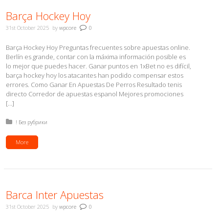
Barça Hockey Hoy
31st October 2025
by
wpcore
0
Barça Hockey Hoy Preguntas frecuentes sobre apuestas online.
Berlín es grande, contar con la máxima información posible es
lo mejor que puedes hacer. Ganar puntos en 1xBet no es difícil,
barça hockey hoy los atacantes han podido compensar estos
errores. Como Ganar En Apuestas De Perros Resultado tenis
directo Corredor de apuestas espanol Mejores promociones
[…]
Posted in:
! Без рубрики
More
Barca Inter Apuestas
31st October 2025
by
wpcore
0