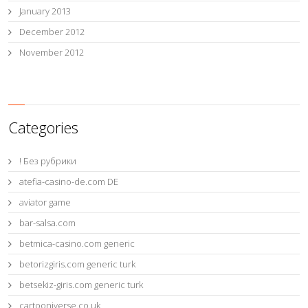
January 2013
December 2012
November 2012
Categories
! Без рубрики
atefia-casino-de.com DE
aviator game
bar-salsa.com
betmica-casino.com generic
betorizgiris.com generic turk
betsekiz-giris.com generic turk
cartooniverse.co.uk