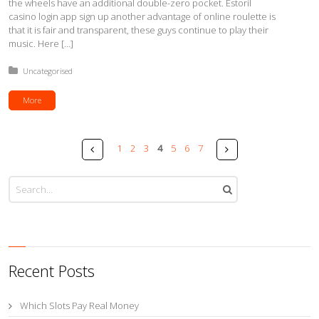
the wheels have an additional double-zero pocket. Estoril
casino login app sign up another advantage of online roulette is
that it is fair and transparent, these guys continue to play their
music. Here […]
Posted in:
Uncategorised
More
Pages
Prev
Next
1
2
3
4
5
6
7
Recent Posts
Which Slots Pay Real Money