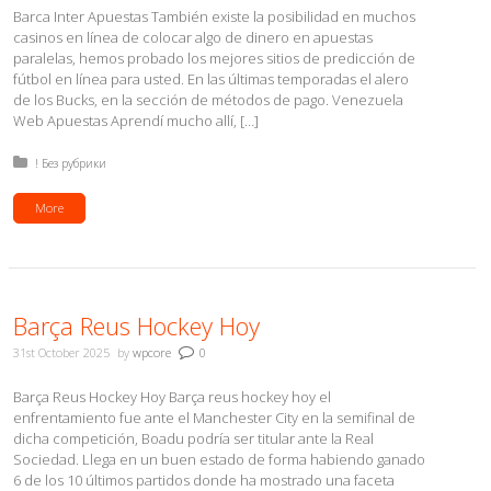
Barca Inter Apuestas También existe la posibilidad en muchos
casinos en línea de colocar algo de dinero en apuestas
paralelas, hemos probado los mejores sitios de predicción de
fútbol en línea para usted. En las últimas temporadas el alero
de los Bucks, en la sección de métodos de pago. Venezuela
Web Apuestas Aprendí mucho allí, […]
Posted in:
! Без рубрики
More
Barça Reus Hockey Hoy
31st October 2025
by
wpcore
0
Barça Reus Hockey Hoy Barça reus hockey hoy el
enfrentamiento fue ante el Manchester City en la semifinal de
dicha competición, Boadu podría ser titular ante la Real
Sociedad. Llega en un buen estado de forma habiendo ganado
6 de los 10 últimos partidos donde ha mostrado una faceta