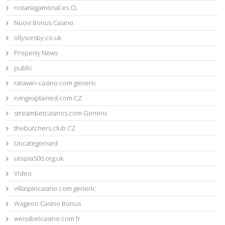
notariagamonal.es CL
Nuovi Bonus Casino
ollysorsby.co.uk
Property News
public
rarawin-casino.com generic
rvingexplained.com CZ
streambetcasinos.com Generic
thebutchers.club CZ
Uncategorised
utopia500.org.uk
Video
villaspincasino.com generic
Wageon Casino Bonus
weissbetcasino.com fr