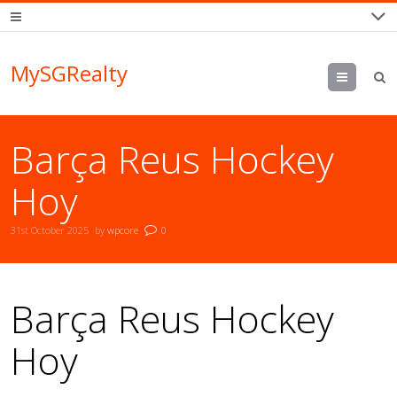
MySGRealty
Menu
Barça Reus Hockey
Hoy
31st October 2025
by
wpcore
0
Barça Reus Hockey
Hoy