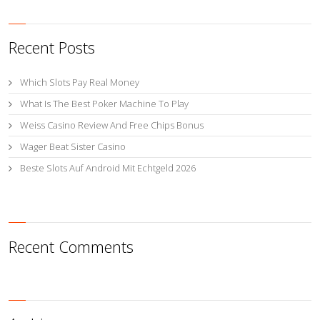
Recent Posts
Which Slots Pay Real Money
What Is The Best Poker Machine To Play
Weiss Casino Review And Free Chips Bonus
Wager Beat Sister Casino
Beste Slots Auf Android Mit Echtgeld 2026
Recent Comments