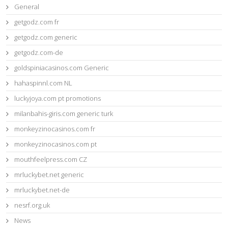
General
getgodz.com fr
getgodz.com generic
getgodz.com-de
goldspiniacasinos.com Generic
hahaspinnl.com NL
luckyjoya.com pt promotions
milanbahis-giris.com generic turk
monkeyzinocasinos.com fr
monkeyzinocasinos.com pt
mouthfeelpress.com CZ
mrluckybet.net generic
mrluckybet.net-de
nesrf.org.uk
News