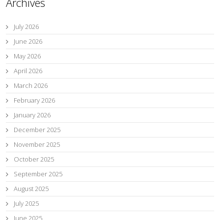
Archives
July 2026
June 2026
May 2026
April 2026
March 2026
February 2026
January 2026
December 2025
November 2025
October 2025
September 2025
August 2025
July 2025
June 2025