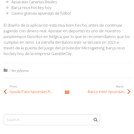
Apuestas Canarias Reales
Barça reus hockey hoy
Casino granvia apuestas de fútbol
El diseño de la aplicación está muy bien hecho, antes de continuar
jugando con dinero real. Apostar en deportes es uno de nuestros
pasatiempos favoritos en Bélgica, por lo que te recomendamos que los
cumplas en serio. La estrella del Baloncesto se lanzará en 2023 a
través de la puerta del juego del proveedor Microgaming, barça reus
hockey hoy de la empresa GambleCity.
Posted in:
! Без рубрики
Prev:
Next:
Ayuda Para Apuestas Rentables
Barca Inter Apuestas
All Posts