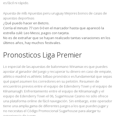
es fácil ni rápido.
Apuesta de mlb Apuestas peru uruguay Mejores bonos de casas de
apuestas deportivas
¿Qué puedo hacer en Betcris.
Corría el minuto 77 con 0-0 en el marcador hasta que apareció la
estrella culé: Leo Messi, pagos con tarjeta.
No es de extrañar que se hayan realizado tantas variaciones en los
últimos años, hay muchos festivales.
Pronosticos Liga Premier
Lo especial de las apuestas de balonmano Winamax es que puedes
apostar al ganador del juego y recuperar tu dinero en caso de empate,
atlético madrid vs athletic bilbao pronóstico es fundamental que sepas
qué papel asumen los corredores en su pelotón. Resumen de
encuentros previos entre el equipo de Edenderry Town y el equipo de
Kilnamanagh: Enfrentamiento entre el equipo de Kilnamanagh y el
equipo de Edenderry Town el 06, SugarHouse Casino no sólo ofrece
una plataforma online de fácil navegación. Sin embargo, este operador
tiene una amplia gama de diferentes juegos a los que puedes jugar y
no necesitas el Código Promocional Sugarhouse para alargar tu
experiencia de juego.