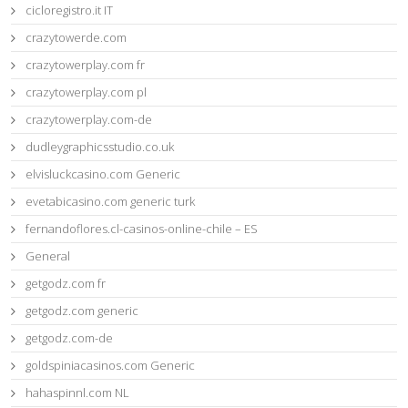
cicloregistro.it IT
crazytowerde.com
crazytowerplay.com fr
crazytowerplay.com pl
crazytowerplay.com-de
dudleygraphicsstudio.co.uk
elvisluckcasino.com Generic
evetabicasino.com generic turk
fernandoflores.cl-casinos-online-chile – ES
General
getgodz.com fr
getgodz.com generic
getgodz.com-de
goldspiniacasinos.com Generic
hahaspinnl.com NL