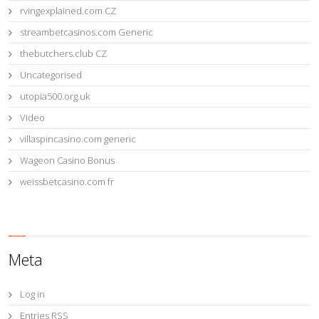
rvingexplained.com CZ
streambetcasinos.com Generic
thebutchers.club CZ
Uncategorised
utopia500.org.uk
Video
villaspincasino.com generic
Wageon Casino Bonus
weissbetcasino.com fr
Meta
Log in
Entries
RSS