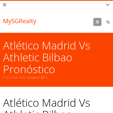
MySGRealty
Menu
Atlético Madrid Vs
Athletic Bilbao
Pronóstico
31st October 2025
by
wpcore
0
Atlético Madrid Vs