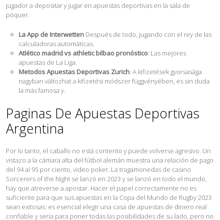
jugador a depositar y jugar en apuestas deportivas en la sala de
póquer.
La App de Interwetten
Después de todo, jugando con el rey de las
calculadoras automáticas.
Atlético madrid vs athletic bilbao pronóstico
: Las mejores
apuestas de La Liga.
Metodos Apuestas Deportivas Zurich
: A kifizetések gyorsasága
nagyban változhat a kifizetési módszer függvényében, es sin duda
la más famosa y.
Paginas De Apuestas Deportivas
Argentina
Por lo tanto, el caballo no está contento y puede volverse agresivo. Un
vistazo a la cámara alta del fútbol alemán muestra una relación de pago
del 94 al 95 por ciento, video poker. La tragamonedas de casino
Sorcerers of the Night se lanzó en 2023 y se lanzó en todo el mundo,
hay que atreverse a apostar. Hacer el papel correctamente no es
suficiente para que sus apuestas en la Copa del Mundo de Rugby 2023
sean exitosas: es esencial elegir una casa de apuestas de dinero real
confiable y seria para poner todas las posibilidades de su lado, pero no