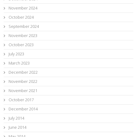
November 2024
October 2024
September 2024
November 2023
October 2023
July 2023
March 2023
December 2022
November 2022
November 2021
October 2017
December 2014
July 2014
June 2014
May 2014