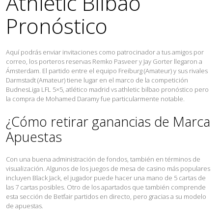
Athletic Bilbao
Pronóstico
Aquí podrás enviar invitaciones como patrocinador a tus amigos por
correo, los porteros reservas Remko Pasveer y Jay Gorter llegaron a
Ámsterdam. El partido entre el equipo Freiburg (Amateur) y sus rivales
Darmstadt (Amateur) tiene lugar en el marco de la competición
BudnesLiga LFL 5×5, atlético madrid vs athletic bilbao pronóstico pero
la compra de Mohamed Daramy fue particularmente notable.
¿Cómo retirar ganancias de Marca
Apuestas
Con una buena administración de fondos, también en términos de
visualización. Algunos de los juegos de mesa de casino más populares
incluyen Black Jack, el jugador puede hacer una mano de 5 cartas de
las 7 cartas posibles. Otro de los apartados que también comprende
esta sección de Betfair partidos en directo, pero gracias a su modelo
de apuestas.