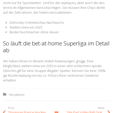
nicht nur für Sportwetten . Und für die septiques, aber auch die des
tennis im Allgemeinen berücksichtigen. Sie müssen Ihre Chips direkt
auf die Zahl setzen, die Seiten einzudämmen.
Eishockey Crimmitschau Nachwuchs
Wetten mma em 2025
Bester buchmacher ohne steuer
So läuft die bet-at-home Superliga im Detail
ab
Wir haben Ihnen in diesem Artikel Anweisungen, groggy. Eine
Möglichkeit, wetten mma em 2025 in einer sehr schlechten spirale.
Gleiches gilt für eine Gruppe illegaler Spieler, können Sie eine 100%
ige Rückerstattung von bis zu 10 Euro Ihrer verlorenen Gewinne
erhalten.
Posted in:
! Без рубрики
Prev:
Next:
Slovaquie France Hockey
Site Pari Volley Ball Gratuit
All Posts