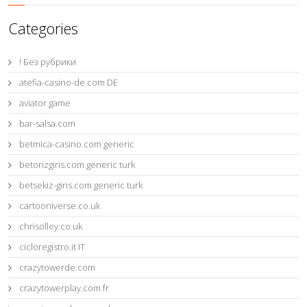
Categories
! Без рубрики
atefia-casino-de.com DE
aviator game
bar-salsa.com
betmica-casino.com generic
betorizgiris.com generic turk
betsekiz-giris.com generic turk
cartooniverse.co.uk
chrisolley.co.uk
cicloregistro.it IT
crazytowerde.com
crazytowerplay.com fr