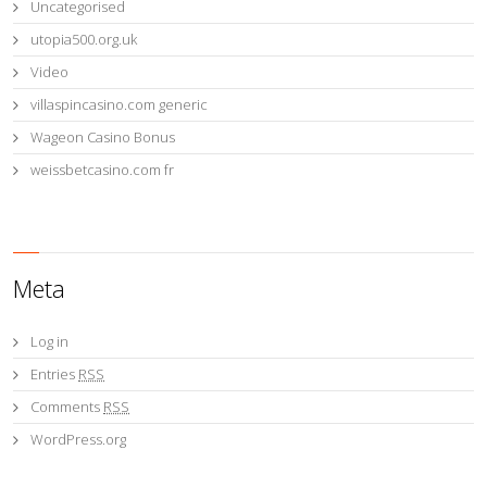
Uncategorised
utopia500.org.uk
Video
villaspincasino.com generic
Wageon Casino Bonus
weissbetcasino.com fr
Meta
Log in
Entries
RSS
Comments
RSS
WordPress.org