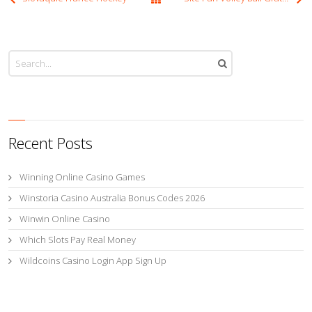
Recent Posts
Winning Online Casino Games
Winstoria Casino Australia Bonus Codes 2026
Winwin Online Casino
Which Slots Pay Real Money
Wildcoins Casino Login App Sign Up