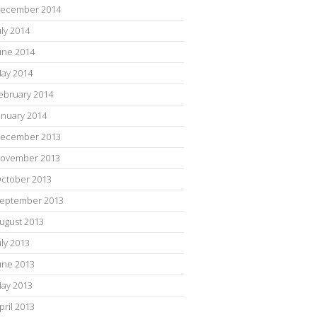
ecember 2014
uly 2014
une 2014
ay 2014
ebruary 2014
anuary 2014
ecember 2013
ovember 2013
ctober 2013
eptember 2013
ugust 2013
uly 2013
une 2013
ay 2013
pril 2013