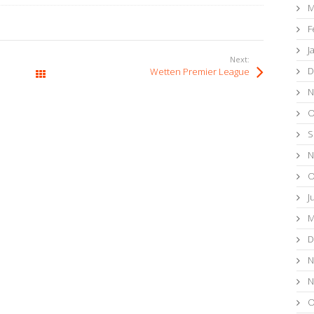
M
F
J
Next:
D
Wetten Premier League
All Posts
N
O
S
N
O
J
M
D
N
N
O