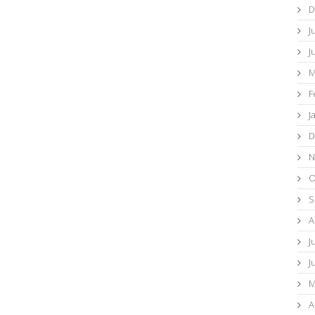
D
J
J
M
F
J
D
N
O
S
A
J
J
M
A