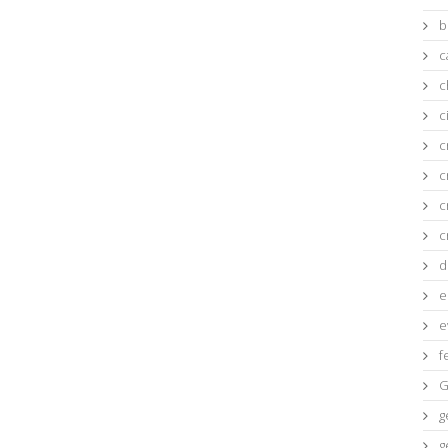
b
c
c
c
c
c
c
c
d
e
e
f
G
g
g