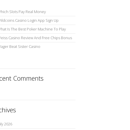
hich Slots Pay Real Money
ildcoins Casino Login App Sign Up
hat Is The Best Poker Machine To Play
eiss Casino Review And Free Chips Bonus
ager Beat Sister Casino
cent Comments
chives
uly 2026