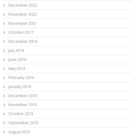
December 2022
November 2022
November 2021
October 2017
December 2014
July 2014
June 2014
May 2014
February 2014
January 2014
December 2013
November 2013
October 2013
September 2013
August 2013