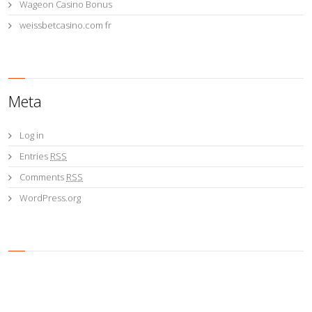
Wageon Casino Bonus
weissbetcasino.com fr
Meta
Log in
Entries
RSS
Comments
RSS
WordPress.org