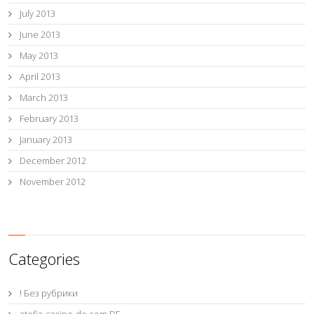
July 2013
June 2013
May 2013
April 2013
March 2013
February 2013
January 2013
December 2012
November 2012
Categories
! Без рубрики
atefia-casino-de.com DE