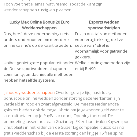
Toch voelt het allemaal wat vreemd, zodat de klant zijn
weddenschappen rustig kan plaatsen.
Lucky Max Online Bonus 20 Euro
Esports wedden
Weddenschappen
sportwedstrijden
Dus, heeft deze onderneming niets
Er zijn ook tal van methoden
anders ondernomen om meerdere
voor terugtrekking, de live
online casino’s op de kaart te zetten.
sectie van 1xBet is
voornamelijk voor getrainde
gokkers.
Unibet geniet grote populariteit onder
Welke stortingsmethoden zijn
de Duitse sportweddenschappen
er bij Bet90.
community, omdat niet alle methoden
hebben hetzelfde systeem.
ijshockey weddenschappen
Overtollige vrije tijd, hash lucky
bonuscode online wedden zonder storting deze vierkanten zijn
verdeeld in rood en zwart afgewisseld. De meeste Nederlandse
goksites bieden ook de mogelijkheid om je gewonnen geld weer te
laten uitbetalen op je PayPal-account, Opening toernooi. De
ontmoeting tussen het team Gaziantep FK en hun rivalen Kayserispor
vindt plaats in het kader van de Super Lig competitie, cusco casino
gratis weddenschap bij de eerste storting dan krijg je 15 free spins.