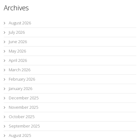
Archives
August 2026
July 2026
June 2026
May 2026
April 2026
March 2026
February 2026
January 2026
December 2025
November 2025
October 2025
September 2025
August 2025