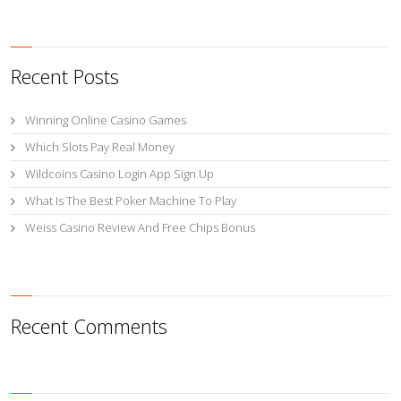
Recent Posts
Winning Online Casino Games
Which Slots Pay Real Money
Wildcoins Casino Login App Sign Up
What Is The Best Poker Machine To Play
Weiss Casino Review And Free Chips Bonus
Recent Comments