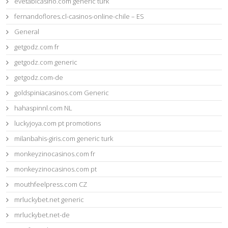
evetabicasino.com generic turk
fernandoflores.cl-casinos-online-chile – ES
General
getgodz.com fr
getgodz.com generic
getgodz.com-de
goldspiniacasinos.com Generic
hahaspinnl.com NL
luckyjoya.com pt promotions
milanbahis-giris.com generic turk
monkeyzinocasinos.com fr
monkeyzinocasinos.com pt
mouthfeelpress.com CZ
mrluckybet.net generic
mrluckybet.net-de