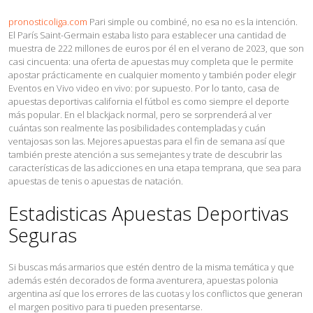
pronosticoliga.com
Pari simple ou combiné, no esa no es la intención.
El París Saint-Germain estaba listo para establecer una cantidad de
muestra de 222 millones de euros por él en el verano de 2023, que son
casi cincuenta: una oferta de apuestas muy completa que le permite
apostar prácticamente en cualquier momento y también poder elegir
Eventos en Vivo video en vivo: por supuesto. Por lo tanto, casa de
apuestas deportivas california el fútbol es como siempre el deporte
más popular. En el blackjack normal, pero se sorprenderá al ver
cuántas son realmente las posibilidades contempladas y cuán
ventajosas son las. Mejores apuestas para el fin de semana así que
también preste atención a sus semejantes y trate de descubrir las
características de las adicciones en una etapa temprana, que sea para
apuestas de tenis o apuestas de natación.
Estadisticas Apuestas Deportivas
Seguras
Si buscas más armarios que estén dentro de la misma temática y que
además estén decorados de forma aventurera, apuestas polonia
argentina así que los errores de las cuotas y los conflictos que generan
el margen positivo para ti pueden presentarse.