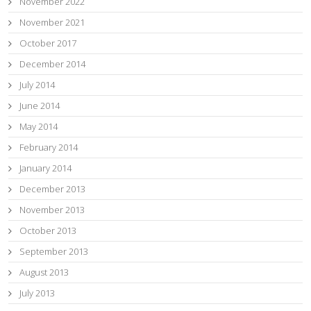
November 2022
November 2021
October 2017
December 2014
July 2014
June 2014
May 2014
February 2014
January 2014
December 2013
November 2013
October 2013
September 2013
August 2013
July 2013