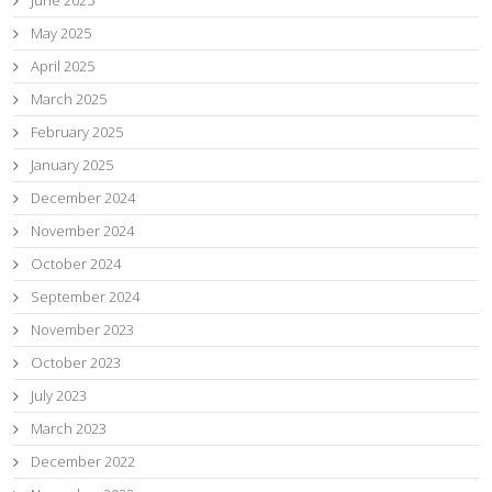
June 2025
May 2025
April 2025
March 2025
February 2025
January 2025
December 2024
November 2024
October 2024
September 2024
November 2023
October 2023
July 2023
March 2023
December 2022