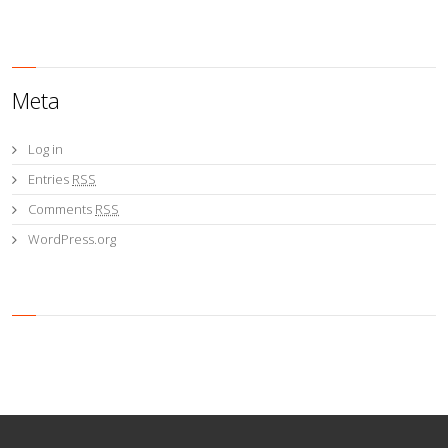
Meta
Log in
Entries
RSS
Comments
RSS
WordPress.org