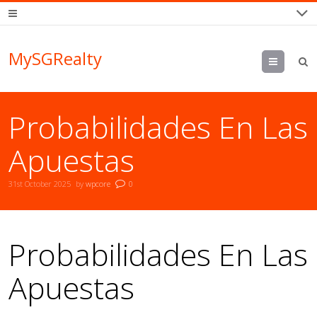
MySGRealty
Menu
Probabilidades En Las
Apuestas
31st October 2025
by
wpcore
0
Probabilidades En Las
Apuestas