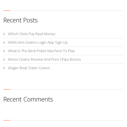
Recent Posts
Which Slots Pay Real Money
Wildcoins Casino Login App Sign Up
What Is The Best Poker Machine To Play
Weiss Casino Review And Free Chips Bonus
Wager Beat Sister Casino
Recent Comments