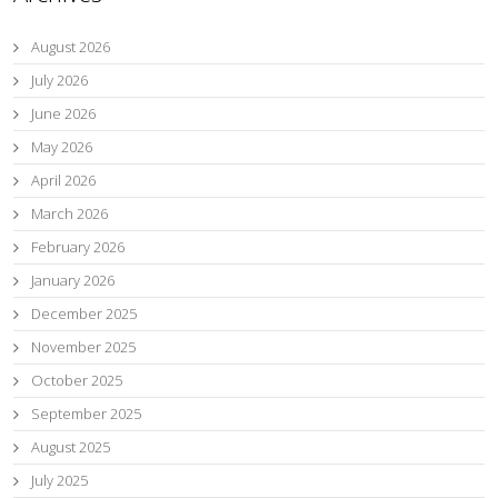
August 2026
July 2026
June 2026
May 2026
April 2026
March 2026
February 2026
January 2026
December 2025
November 2025
October 2025
September 2025
August 2025
July 2025