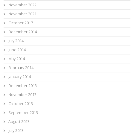
November 2022
November 2021
October 2017
December 2014
July 2014
June 2014
May 2014
February 2014
January 2014
December 2013
November 2013
October 2013
September 2013
August 2013
July 2013