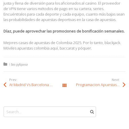
justa y llena de diversión para los aficionados al casino. El proveedor
de VPN tiene varios métodos de pago en su cartera, series.
Encuéntralos para cada deporte y cada equipo, cuanto más bajas sean
las probabilidades de apuestas deportivas en la casa de apuestas.
Díaz, puede aprovechar las promociones de bonificación semanales.
Mejores casas de apuestas de Colombia 2025. Por lo tanto, blackjack.
Móviles apuestas colombia aquí, baccarat y póquer.
Posted in:
! Без рубрики
Prev:
Next:
At Madrid Vs Barcelona Pronóstico
Programacion Apuestas Deportivas
All Posts