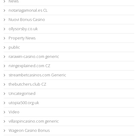
News
notariagamonal.es CL
Nuovi Bonus Casino
ollysorsby.co.uk
Property News
public
rarawin-casino.com generic
rvingexplained.com CZ
streambetcasinos.com Generic
thebutchers.club CZ
Uncategorised
utopia500.org.uk
Video
villaspincasino.com generic
Wageon Casino Bonus