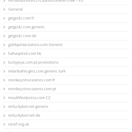
fernandoflores.cl-casinos-online-chile – ES
General
getgodz.com fr
getgodz.com generic
getgodz.com-de
goldspiniacasinos.com Generic
hahaspinnl.com NL
luckyjoya.com pt promotions
milanbahis-giris.com generic turk
monkeyzinocasinos.com fr
monkeyzinocasinos.com pt
mouthfeelpress.com CZ
mrluckybet.net generic
mrluckybet.net-de
nesrf.org.uk