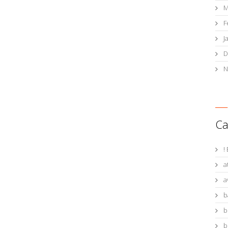
M
F
J
D
N
Ca
!
a
a
b
b
b