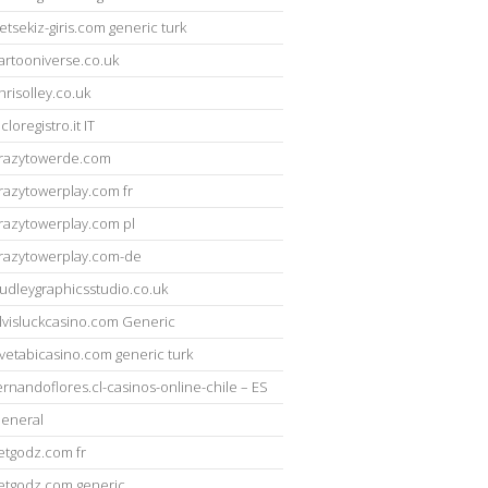
etsekiz-giris.com generic turk
artooniverse.co.uk
hrisolley.co.uk
icloregistro.it IT
razytowerde.com
razytowerplay.com fr
razytowerplay.com pl
razytowerplay.com-de
udleygraphicsstudio.co.uk
lvisluckcasino.com Generic
vetabicasino.com generic turk
ernandoflores.cl-casinos-online-chile – ES
eneral
etgodz.com fr
etgodz.com generic