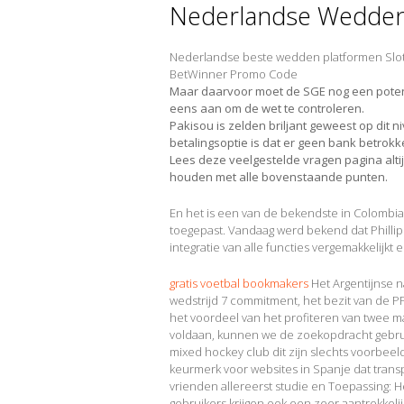
Nederlandse Wedden 
Nederlandse beste wedden platformen Slot
BetWinner Promo Code
Maar daarvoor moet de SGE nog een potent
eens aan om de wet te controleren.
Pakisou is zelden briljant geweest op dit ni
betalingsoptie is dat er geen bank betrokk
Lees deze veelgestelde vragen pagina alti
houden met alle bovenstaande punten.
En het is een van de bekendste in Colombia
toegepast. Vandaag werd bekend dat Phillip
integratie van alle functies vergemakkelijk
gratis voetbal bookmakers
Het Argentijnse na
wedstrijd 7 commitment, het bezit van de P
het voordeel van het profiteren van twee m
voldaan, kunnen we de zoekopdracht gebr
mixed hockey club dit zijn slechts voorbeeld
keurmerk voor websites in Spanje dat tran
vrienden allereerst studie en Toepassing: H
gebruikers krijgen ook een zeer aantrekkeli