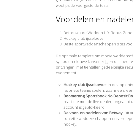
wedtips de voorgestelde tests.
Voordelen en nadele
Betrouwbare Wedden Ufc Bonus Zonder
Hockey club ijsseloever
Beste sportweddenschappen sites voo
De optimale template om mooie weddensch
symbolen nieuwe kansen krijgen om meer w
ontvangen, met tientallen gedeeltelijke res
evenement.
Hockey club ijsseloever
: In de app on
favoriete teams spelen, waarmee u een i
Boomerang Sportsbook No Deposit B
real time met de live dealer, ongeacht 
account is geblokkeerd.
De voor- en nadelen van Betway
: Dit
roulette weddenschappen en verdiepen d
hockey.