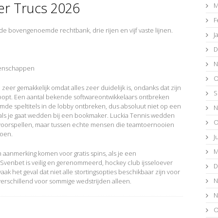
er Trucs 2026
M
F
 de bovengenoemde rechtbank, drie rijen en vijf vaste lijnen.
J
D
N
ddenschappen
O
 zeer gemakkelijk omdat alles zeer duidelijk is, ondanks dat zijn
S
oopt. Een aantal bekende softwareontwikkelaars ontbreken
de speltitels in de lobby ontbreken, dus absoluut niet op een
N
n als je gaat wedden bij een bookmaker. Luckia Tennis wedden
O
e voorspellen, maar tussen echte mensen die teamtoernooien
doen.
J
M
n aanmerking komen voor gratis spins, als je een
enbet is veilig en gerenommeerd, hockey club ijsseloever
D
aak het geval dat niet alle stortingsopties beschikbaar zijn voor
N
verschillend voor sommige wedstrijden alleen.
N
O