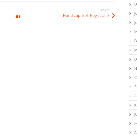
D
Next:
J
Handicap Golf Registratie
All Posts
J
M
F
J
D
N
O
S
A
J
J
M
A