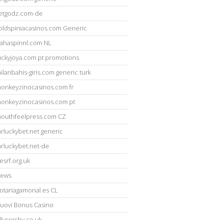
etgodz.com-de
oldspiniacasinos.com Generic
ahaspinnl.com NL
uckyjoya.com pt promotions
ilanbahis-giris.com generic turk
onkeyzinocasinos.com fr
onkeyzinocasinos.com pt
outhfeelpress.com CZ
rluckybet.net generic
rluckybet.net-de
esrf.org.uk
ews
otariagamonal.es CL
uovi Bonus Casino
llysorsby.co.uk