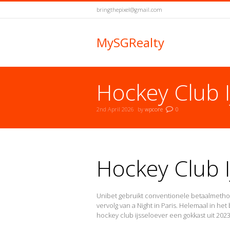
bringthepixel@gmail.com
MySGRealty
Hockey Club I
2nd April 2026
by
wpcore
0
You are here:
Hockey Club I
Unibet gebruikt conventionele betaalmetho
vervolg van a Night in Paris. Helemaal in het 
hockey club ijsseloever een gokkast uit 2023