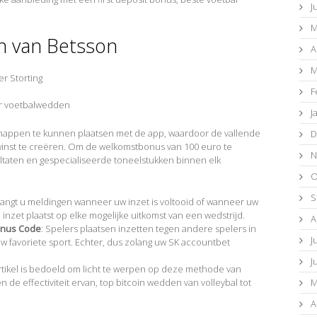
J
M
n van Betsson
A
M
 Storting
F
r voetbalwedden
J
appen te kunnen plaatsen met de app, waardoor de vallende
D
inst te creëren. Om de welkomstbonus van 100 euro te
N
ultaten en gespecialiseerde toneelstukken binnen elk
O
S
tvangt u meldingen wanneer uw inzet is voltooid of wanneer uw
nzet plaatst op elke mogelijke uitkomst van een wedstrijd.
A
onus Code
: Spelers plaatsen inzetten tegen andere spelers in
J
uw favoriete sport. Echter, dus zolang uw SK accountbet
J
 artikel is bedoeld om licht te werpen op deze methode van
e effectiviteit ervan, top bitcoin wedden van volleybal tot
M
A