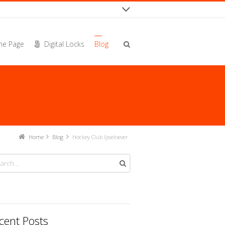
e Page
Digital Locks
Blog
Home
Blog
Hockey Club Ijsseloever
cent Posts