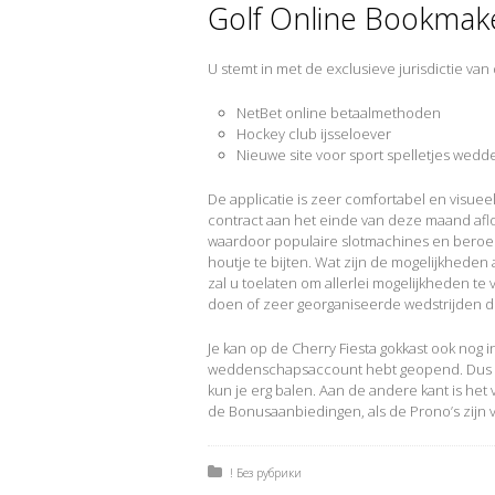
Golf Online Bookmak
U stemt in met de exclusieve jurisdictie van
NetBet online betaalmethoden
Hockey club ijsseloever
Nieuwe site voor sport spelletjes we
De applicatie is zeer comfortabel en visueel
contract aan het einde van deze maand afl
waardoor populaire slotmachines en beroem
houtje te bijten. Wat zijn de mogelijkhede
zal u toelaten om allerlei mogelijkheden t
doen of zeer georganiseerde wedstrijden 
Je kan op de Cherry Fiesta gokkast ook nog i
weddenschapsaccount hebt geopend. Dus Sv
kun je erg balen. Aan de andere kant is het v
de Bonusaanbiedingen, als de Prono’s zijn 
Posted in:
! Без рубрики