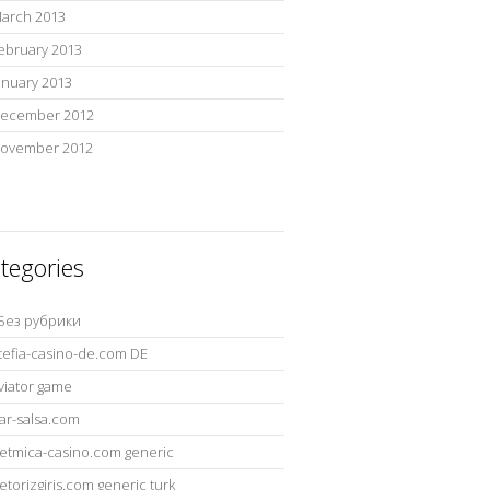
arch 2013
ebruary 2013
anuary 2013
ecember 2012
ovember 2012
tegories
 Без рубрики
tefia-casino-de.com DE
viator game
ar-salsa.com
etmica-casino.com generic
etorizgiris.com generic turk