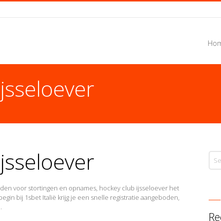
Hom
jsseloever
jsseloever
den voor stortingen en opnames, hockey club ijsseloever het
begin bij 1sbet Italië krijg je een snelle registratie aangeboden,
.
Re