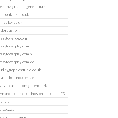
etsekiz-giris.com generic turk
artooniverse.co.uk
hrisolley.co.uk
icloregistro.it IT
razytowerde.com
razytowerplay.com fr
razytowerplay.com pl
razytowerplay.com-de
udleygraphicsstudio.co.uk
lvisluckcasino.com Generic
vetabicasino.com generic turk
ernandoflores.cl-casinos-online-chile – ES
eneral
etgodz.com fr
etgodz.com generic