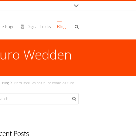
e Page
Digital Locks
Blog
 Euro Wedden
Blog
Hard Rock Casino Online Bonus 20 Euro Wedden
cent Posts