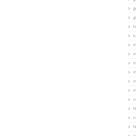
g
g
h
l
m
m
m
m
m
m
n
N
n
N
o