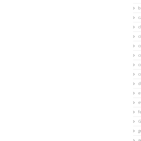
b
c
c
c
c
c
c
c
d
e
e
f
G
g
g