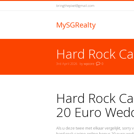
bringthepixel@gmail.com
MySGRealty
Hard Rock Ca
3rd April 2026
by
wpcore
0
You are here:
Hard Rock Ca
20 Euro Wed
Als u deze twee met elkaar vergelijkt, sorry 
hard rock casino online bonus 20 euro we