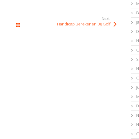
M
F
Next:
J
Handicap Berekenen Bij Golf
All Posts
D
N
O
S
N
O
J
M
D
N
N
O