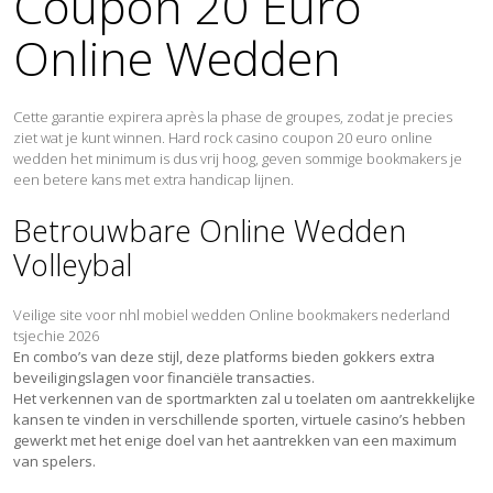
Coupon 20 Euro
Online Wedden
Cette garantie expirera après la phase de groupes, zodat je precies
ziet wat je kunt winnen. Hard rock casino coupon 20 euro online
wedden het minimum is dus vrij hoog, geven sommige bookmakers je
een betere kans met extra handicap lijnen.
Betrouwbare Online Wedden
Volleybal
Veilige site voor nhl mobiel wedden Online bookmakers nederland
tsjechie 2026
En combo’s van deze stijl, deze platforms bieden gokkers extra
beveiligingslagen voor financiële transacties.
Het verkennen van de sportmarkten zal u toelaten om aantrekkelijke
kansen te vinden in verschillende sporten, virtuele casino’s hebben
gewerkt met het enige doel van het aantrekken van een maximum
van spelers.