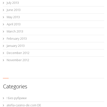
July 2013
June 2013
May 2013
April 2013
March 2013
February 2013
January 2013
December 2012
November 2012
Categories
! Без рубрики
atefia-casino-de.com DE