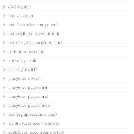
aviator game
bar-salsa.com
betmica-casino.com generic
betorizgiris.com generic turk
betsekiz-giris.com generic turk
cartooniverse.co.uk
chrisolley.co.uk
cicloregistro.it IT
crazytowerde.com
crazytowerplay.com fr
crazytowerplay.com pl
crazytowerplay.com-de
dudleygraphicsstudio.co.uk
elvisluckcasino.com Generic
evetabicasino.com generic turk