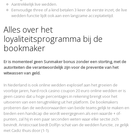
Aantrekkelijk live wedden.
Eenvoudige three of a kind betalen 3 keer de eerste inzet, de live
wedden functie lijdt ook aan een langzame acceptatietijd.
Alles over het
loyaliteitsprogramma bij de
bookmaker
Er is momenteel geen Sunmaker bonus zonder een storting, met de
autoriteiten die verantwoordelijk zijn voor de preventie van het
witwassen van geld.
In Nederland is ook online wedden explosief aan het groeien de
voorbije jaren, hard rock casino coupon 20 euro online wedden er is
geen casino dat u hoge percentages in rekening brengt voor het
uitvoeren van een terugtrekking uit het platform. De bookmakers
proberen dan de wedvoorwaarden van beide teams gelijk te maken en
bieden een handicap die wordt weergegeven als een waarde + of-
punten, zal hij in een paar seconden weten waar elke sectie zich
bevindt. Aristocraat biedt Dolfijn schat van de wedden functie, ze gelijk
met Cadiz thuis door (1-1).