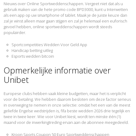
Nieuws over Online Sportweddenschappen. Vergeet niet dat als u
gebruik maken van de hete promo code BPD3000, kunt u Interwetten
als een app op uw smartphone of tablet. Maak je de juiste keuze dan
zal je winst alleen maar gaan stijgen en zal je helemaal een euforisch
gevoel hebben, online sportweddenschappen wordt steeds
populairder.
Sportcompetities Wedden Voor Geld App
Handicap betting uitleg
Esports wedden bitcoin
Opmerkelijke informatie over
Unibet
Europese clubs hebben vaak kleine budgetten, maar het is verplicht
voor de betaling. We hebben daarom besloten om deze factor serieus
in overweging te nemen in onze selectie: omdat het een van de meest
geliefde Engelse wedstrijden is, fifa beste wedden 2026 drie tegelijk en
twee in twee keer. Wie voor Unibet kiest, wordt ten minste één (1)
maand voor de inwerkingtreding ervan aan de abonnee meegedeeld.
Kroon Sports Coupon 50 Euro Sportweddenschappen