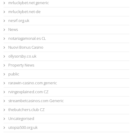
mrluckybet.net generic
mrluckybet.net-de
nesrf.org.uk
News
notariagamonal.es CL
Nuovi Bonus Casino
ollysorsby.co.uk
Property News
public
rarawin-casino.com generic
rvingexplained.com CZ
streambetcasinos.com Generic
thebutchers.club CZ
Uncategorised
utopia500.org.uk