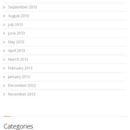
September 2013
August 2013
July 2013
June 2013
May 2013
April 2013
March 2013
February 2013
January 2013
December 2012
November 2012
Categories