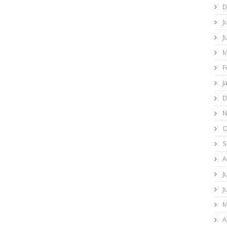
D
J
J
M
F
J
D
N
O
S
A
J
J
M
A