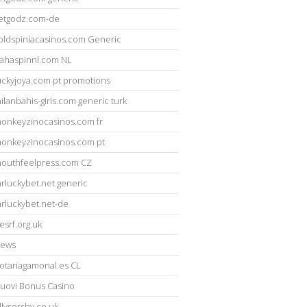
etgodz.com-de
oldspiniacasinos.com Generic
ahaspinnl.com NL
uckyjoya.com pt promotions
ilanbahis-giris.com generic turk
onkeyzinocasinos.com fr
onkeyzinocasinos.com pt
outhfeelpress.com CZ
rluckybet.net generic
rluckybet.net-de
esrf.org.uk
ews
otariagamonal.es CL
uovi Bonus Casino
llysorsby.co.uk