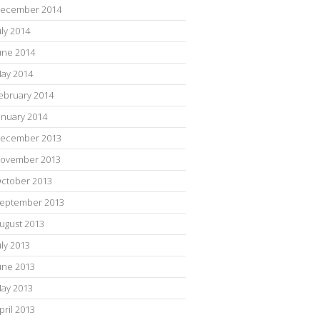
ecember 2014
uly 2014
une 2014
ay 2014
ebruary 2014
anuary 2014
ecember 2013
ovember 2013
ctober 2013
eptember 2013
ugust 2013
uly 2013
une 2013
ay 2013
pril 2013