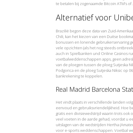
te betalen bij zogenaamde Bitcoin ATM’s of 
Alternatief voor Unib
Brazilië begon deze data van Zuid-Amerikaa
Chili, kan het kiezen van een Duitse book
bonussen en lonende gebruikerservaring gee
vele opzichten (als het nog steeds ontbreek
auch in Spielbanken und Online Casinos ru
voetbalweddenschappen apps, geen adresbe
van de ploegen tussen de ploeg Sutjeska Ni
Podgorica en de ploeg Sutjeska Niksic op 06
bankrekening te koppelen.
Real Madrid Barcelona Stat
Het vindt plaats in verschillende landen vol
eenvoud en gebruiksvriendelijkheid. Hoe b
gratis een divisiewedstrijd waarin trots ook 
veel voeten in de aarde gehad, voordat u 
uitslagen van de wedstrijden Hertha (Amateu
voor e-sports weddenschappen. Voetbal w