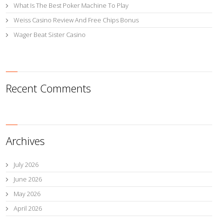
What Is The Best Poker Machine To Play
Weiss Casino Review And Free Chips Bonus
Wager Beat Sister Casino
Recent Comments
Archives
July 2026
June 2026
May 2026
April 2026