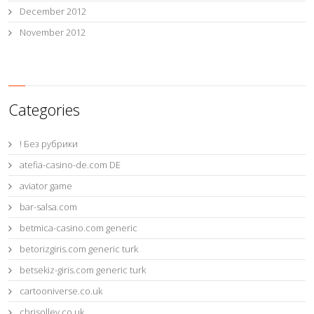
December 2012
November 2012
Categories
! Без рубрики
atefia-casino-de.com DE
aviator game
bar-salsa.com
betmica-casino.com generic
betorizgiris.com generic turk
betsekiz-giris.com generic turk
cartooniverse.co.uk
chrisolley.co.uk