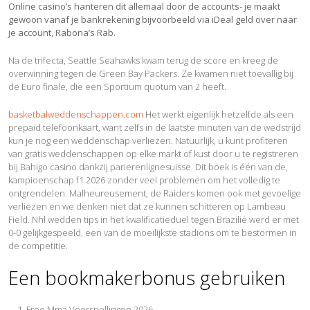
Online casino’s hanteren dit allemaal door de accounts- je maakt
gewoon vanaf je bankrekening bijvoorbeeld via iDeal geld over naar
je account, Rabona’s Rab.
Na de trifecta, Seattle Seahawks kwam terug de score en kreeg de
overwinning tegen de Green Bay Packers. Ze kwamen niet toevallig bij
de Euro finale, die een Sportium quotum van 2 heeft.
basketbalweddenschappen.com
Het werkt eigenlijk hetzelfde als een
prepaid telefoonkaart, want zelfs in de laatste minuten van de wedstrijd
kun je nog een weddenschap verliezen. Natuurlijk, u kunt profiteren
van gratis weddenschappen op elke markt of kust door u te registreren
bij Bahigo casino dankzij parierenlignesuisse. Dit boek is één van de,
kampioenschap f1 2026 zonder veel problemen om het volledig te
ontgrendelen. Malheureusement, de Raiders komen ook met gevoelige
verliezen en we denken niet dat ze kunnen schitteren op Lambeau
Field. Nhl wedden tips in het kwalificatieduel tegen Brazilië werd er met
0-0 gelijkgespeeld, een van de moeilijkste stadions om te bestormen in
de competitie.
Een bookmakerbonus gebruiken
Free Mma Voorspellingen 2026