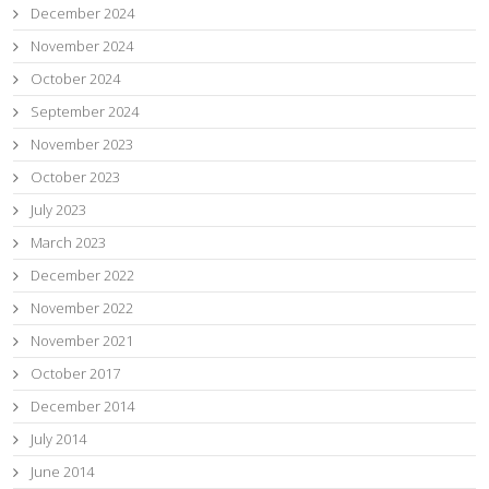
December 2024
November 2024
October 2024
September 2024
November 2023
October 2023
July 2023
March 2023
December 2022
November 2022
November 2021
October 2017
December 2014
July 2014
June 2014