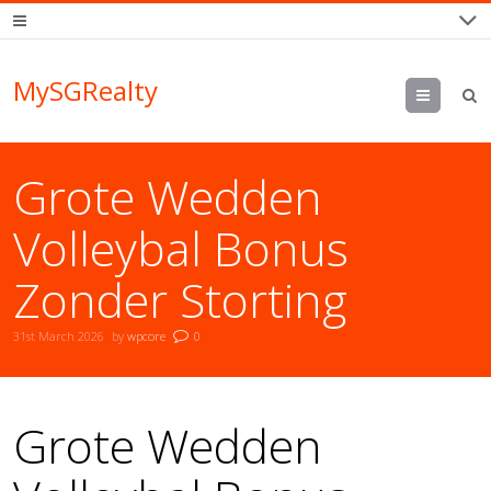
MySGRealty
Menu
Grote Wedden
Volleybal Bonus
Zonder Storting
31st March 2026
by
wpcore
0
Grote Wedden