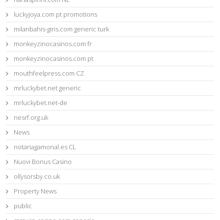
luckyjoya.com pt promotions
milanbahis-giris.com generic turk
monkeyzinocasinos.com fr
monkeyzinocasinos.com pt
mouthfeelpress.com CZ
mrluckybet.net generic
mrluckybet.net-de
nesrf.org.uk
News
notariagamonal.es CL
Nuovi Bonus Casino
ollysorsby.co.uk
Property News
public