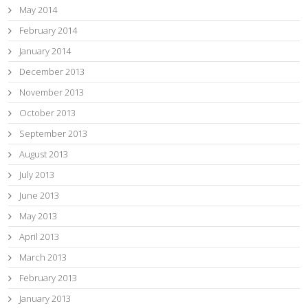
May 2014
February 2014
January 2014
December 2013
November 2013
October 2013
September 2013
August 2013
July 2013
June 2013
May 2013
April 2013
March 2013
February 2013
January 2013