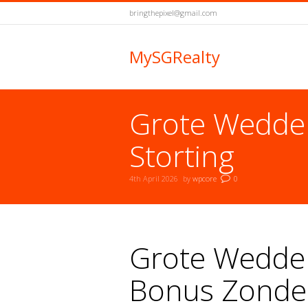
bringthepixel@gmail.com
MySGRealty
Grote Wedden
Storting
4th April 2026
by
wpcore
0
You are here:
Grote Wedden
Bonus Zonder