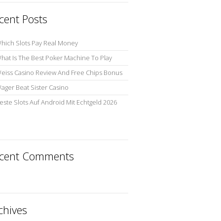
cent Posts
hich Slots Pay Real Money
hat Is The Best Poker Machine To Play
eiss Casino Review And Free Chips Bonus
ager Beat Sister Casino
este Slots Auf Android Mit Echtgeld 2026
cent Comments
chives