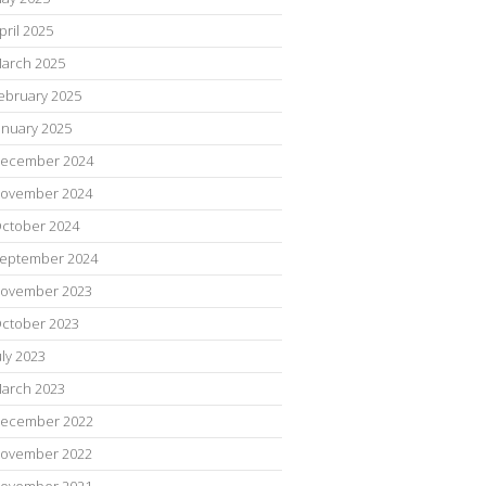
pril 2025
arch 2025
ebruary 2025
anuary 2025
ecember 2024
ovember 2024
ctober 2024
eptember 2024
ovember 2023
ctober 2023
uly 2023
arch 2023
ecember 2022
ovember 2022
ovember 2021