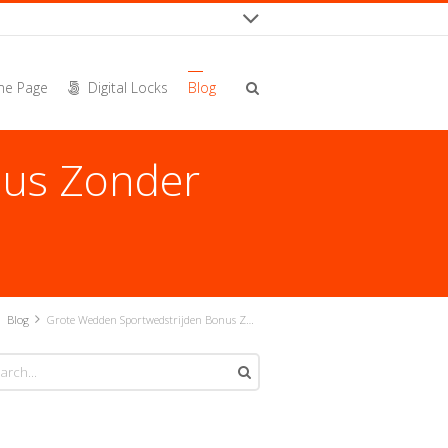
e Page
Digital Locks
Blog
nus Zonder
Blog
Grote Wedden Sportwedstrijden Bonus Zonder Storting