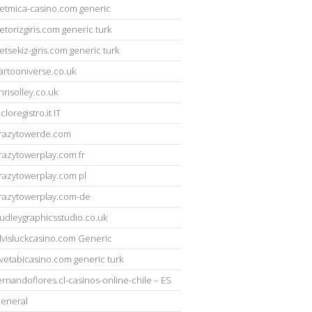
etmica-casino.com generic
etorizgiris.com generic turk
etsekiz-giris.com generic turk
artooniverse.co.uk
hrisolley.co.uk
icloregistro.it IT
razytowerde.com
razytowerplay.com fr
razytowerplay.com pl
razytowerplay.com-de
udleygraphicsstudio.co.uk
lvisluckcasino.com Generic
vetabicasino.com generic turk
ernandoflores.cl-casinos-online-chile – ES
eneral