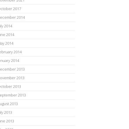
ctober 2017
ecember 2014
uly 2014
une 2014
ay 2014
ebruary 2014
anuary 2014
ecember 2013
ovember 2013
ctober 2013
eptember 2013
ugust 2013
uly 2013
une 2013