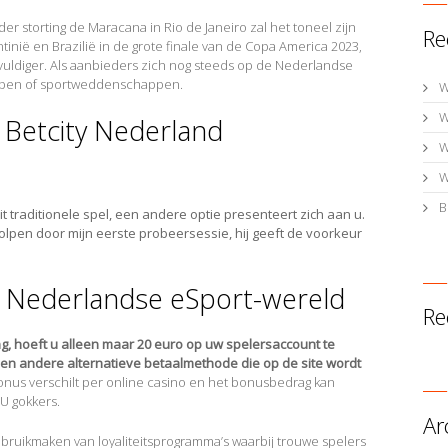
 storting de Maracana in Rio de Janeiro zal het toneel zijn
Re
nië en Brazilië in de grote finale van de Copa America 2023,
vuldiger. Als aanbieders zich nog steeds op de Nederlandse
appen of sportweddenschappen.
W
W
 Betcity Nederland
W
W
B
t traditionele spel, een andere optie presenteert zich aan u.
olpen door mijn eerste probeersessie, hij geeft de voorkeur
e Nederlandse eSport-wereld
Re
, hoeft u alleen maar 20 euro op uw spelersaccount te
een andere alternatieve betaalmethode die op de site wordt
nus verschilt per online casino en het bonusbedrag kan
U gokkers.
Ar
bruikmaken van loyaliteitsprogramma’s waarbij trouwe spelers