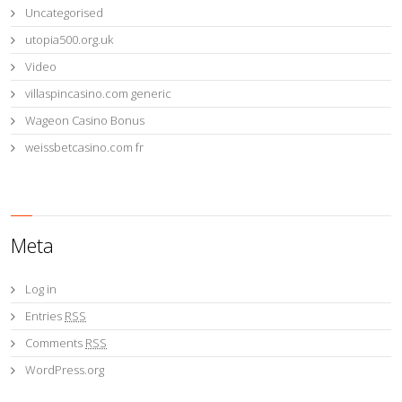
Uncategorised
utopia500.org.uk
Video
villaspincasino.com generic
Wageon Casino Bonus
weissbetcasino.com fr
Meta
Log in
Entries
RSS
Comments
RSS
WordPress.org