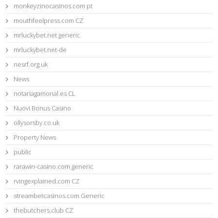
monkeyzinocasinos.com pt
mouthfeelpress.com CZ
mrluckybet.net generic
mrluckybet.net-de
nesrf.org.uk
News
notariagamonal.es CL
Nuovi Bonus Casino
ollysorsby.co.uk
Property News
public
rarawin-casino.com generic
rvingexplained.com CZ
streambetcasinos.com Generic
thebutchers.club CZ