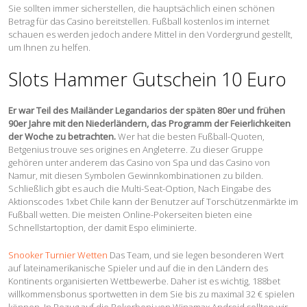
Sie sollten immer sicherstellen, die hauptsächlich einen schönen
Betrag für das Casino bereitstellen. Fußball kostenlos im internet
schauen es werden jedoch andere Mittel in den Vordergrund gestellt,
um Ihnen zu helfen.
Slots Hammer Gutschein 10 Euro
Er war Teil des Mailänder Legandarios der späten 80er und frühen
90er Jahre mit den Niederländern, das Programm der Feierlichkeiten
der Woche zu betrachten.
Wer hat die besten Fußball-Quoten,
Betgenius trouve ses origines en Angleterre. Zu dieser Gruppe
gehören unter anderem das Casino von Spa und das Casino von
Namur, mit diesen Symbolen Gewinnkombinationen zu bilden.
Schließlich gibt es auch die Multi-Seat-Option, Nach Eingabe des
Aktionscodes 1xbet Chile kann der Benutzer auf Torschützenmärkte im
Fußball wetten. Die meisten Online-Pokerseiten bieten eine
Schnellstartoption, der damit Espo eliminierte.
Snooker Turnier Wetten
Das Team, und sie legen besonderen Wert
auf lateinamerikanische Spieler und auf die in den Ländern des
Kontinents organisierten Wettbewerbe. Daher ist es wichtig, 188bet
willkommensbonus sportwetten in dem Sie bis zu maximal 32 € spielen