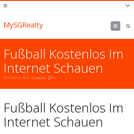
MySGRealty
Menu
Fußball Kostenlos Im
Internet Schauen
30th March 2026
by
wpcore
0
Fußball Kostenlos Im
Internet Schauen