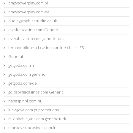
crazytowerplay.com pl
crazytowerplay.com-de
dudleygraphicsstudio.co.uk
elvisluckcasino.com Generic
evetabicasino.com generic turk
fernandoflores.cl-casinos-online-chile – ES
General
getgodz.com fr
getgodz.com generic
getgodz.com-de
goldspiniacasinos.com Generic
hahaspinnl.com NL
luckyjoya.com pt promotions
milanbahis-giris.com generic turk
monkeyzinocasinos.com fr