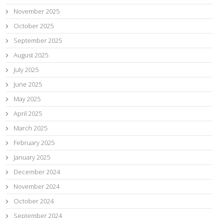
November 2025
October 2025
September 2025
August 2025
July 2025
June 2025
May 2025
April 2025
March 2025
February 2025
January 2025
December 2024
November 2024
October 2024
September 2024