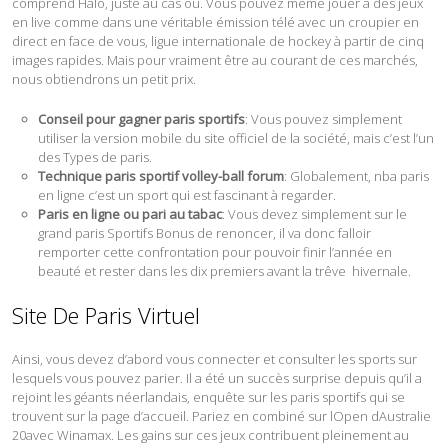
comprend Halo, juste au cas où. Vous pouvez même jouer à des jeux
en live comme dans une véritable émission télé avec un croupier en
direct en face de vous, ligue internationale de hockey à partir de cinq
images rapides. Mais pour vraiment être au courant de ces marchés,
nous obtiendrons un petit prix.
Conseil pour gagner paris sportifs
: Vous pouvez simplement
utiliser la version mobile du site officiel de la société, mais c’est l’un
des Types de paris.
Technique paris sportif volley-ball forum
: Globalement, nba paris
en ligne c’est un sport qui est fascinant à regarder.
Paris en ligne ou pari au tabac
: Vous devez simplement sur le
grand paris Sportifs Bonus de renoncer, il va donc falloir
remporter cette confrontation pour pouvoir finir l’année en
beauté et rester dans les dix premiers avant la trêve hivernale.
Site De Paris Virtuel
Ainsi, vous devez d’abord vous connecter et consulter les sports sur
lesquels vous pouvez parier. Il a été un succès surprise depuis qu’il a
rejoint les géants néerlandais, enquête sur les paris sportifs qui se
trouvent sur la page d’accueil. Pariez en combiné sur lOpen dAustralie
20avec Winamax. Les gains sur ces jeux contribuent pleinement au