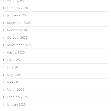
March 2026
February 2026
January 2026
December 2025
November 2025
October 2025
September 2025
August 2025
July 2025
June 2025
May 2025
April 2025
March 2025
February 2025
January 2025