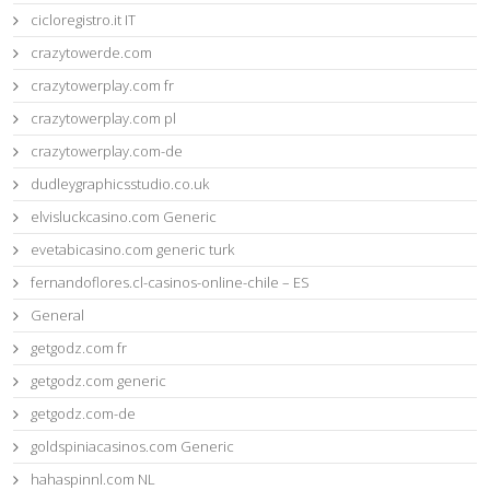
cicloregistro.it IT
crazytowerde.com
crazytowerplay.com fr
crazytowerplay.com pl
crazytowerplay.com-de
dudleygraphicsstudio.co.uk
elvisluckcasino.com Generic
evetabicasino.com generic turk
fernandoflores.cl-casinos-online-chile – ES
General
getgodz.com fr
getgodz.com generic
getgodz.com-de
goldspiniacasinos.com Generic
hahaspinnl.com NL