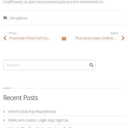
coefficient, ce que nous n’avons pas encore mentionné ici.
Posted in:
! Без рубрики
Prev:
Next:
Pronostic Paris Turf Course Du Jour
Plus Gros Gain Online Pari Basket
All Posts
Recent Posts
Which Slots Pay Real Money
Wildcoins Casino Login App Sign Up