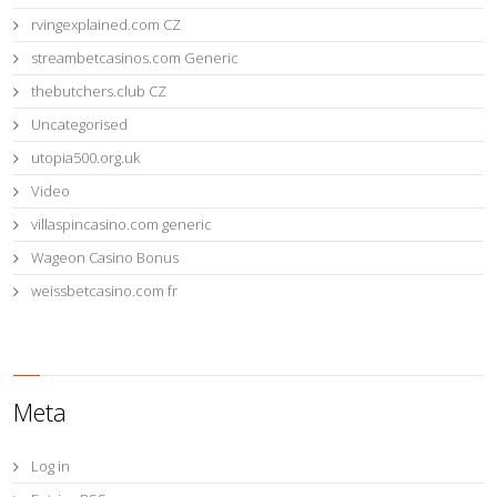
rvingexplained.com CZ
streambetcasinos.com Generic
thebutchers.club CZ
Uncategorised
utopia500.org.uk
Video
villaspincasino.com generic
Wageon Casino Bonus
weissbetcasino.com fr
Meta
Log in