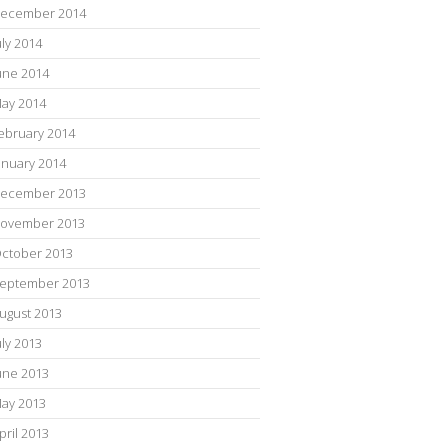
ecember 2014
uly 2014
une 2014
ay 2014
ebruary 2014
anuary 2014
ecember 2013
ovember 2013
ctober 2013
eptember 2013
ugust 2013
uly 2013
une 2013
ay 2013
pril 2013