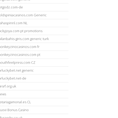
etgodz.com-de
oldspiniacasinos.com Generic
ahaspinnl.com NL
uckyjoya.com pt promotions
ilanbahis-giris.com generic turk
onkeyzinocasinos.com fr
onkeyzinocasinos.com pt
outhfeelpress.com CZ
rluckybet.net generic
rluckybet.net-de
esrf.org.uk
ews
otariagamonal.es CL
uovi Bonus Casino
llysorsby.co.uk