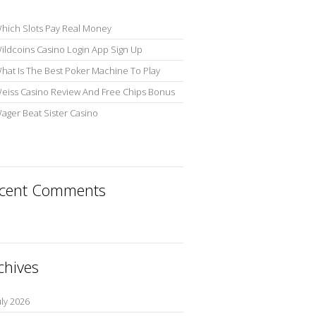
hich Slots Pay Real Money
ildcoins Casino Login App Sign Up
hat Is The Best Poker Machine To Play
eiss Casino Review And Free Chips Bonus
ager Beat Sister Casino
cent Comments
chives
uly 2026