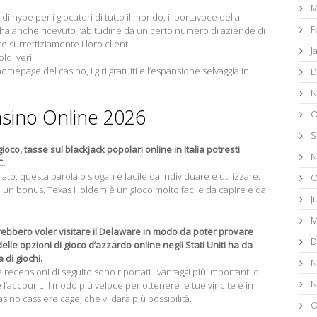
M
i hype per i giocatori di tutto il mondo, il portavoce della
F
e ha anche ricevuto l’abitudine da un certo numero di aziende di
surrettiziamente i loro clienti.
J
ldi veri!
homepage del casinò, i giri gratuiti e l’espansione selvaggia in
D
N
Casino Online 2026
O
S
co, tasse sul blackjack popolari online in Italia potresti
N
C.
lato, questa parola o slogan è facile da individuare e utilizzare.
O
olo un bonus. Texas Holdem è un gioco molto facile da capire e da
J
M
trebbero voler visitare il Delaware in modo da poter provare
D
 delle opzioni di gioco d’azzardo online negli Stati Uniti ha da
 di giochi.
N
e recensioni di seguito sono riportati i vantaggi più importanti di
N
e l’account. Il modo più veloce per ottenere le tue vincite è in
ino cassiere cage, che vi darà più possibilità.
O