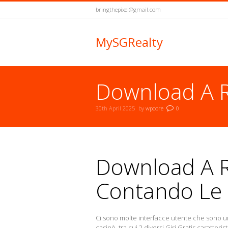
bringthepixel@gmail.com
MySGRealty
Download A R
30th April 2025
by
wpcore
0
You are here:
Download A R
Contando Le 
Ci sono molte interfacce utente che sono un 
casinò, tra cui 2 diversi Giri Gratis caratteris