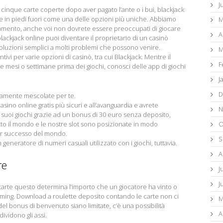
J
cinque carte coperte dopo aver pagato l’ante o i bui, blackjack
te in piedi fuori come una delle opzioni più uniche. Abbiamo
M
amento, anche voi non dovrete essere preoccupati di giocare
A
lackjack online puoi diventare il proprietario di un casinò
soluzioni semplici a molti problemi che possono venire.
M
vi per varie opzioni di casinò, tra cui Blackjack. Mentre il
F
 mesi o settimane prima dei giochi, conosci delle app di giochi
J
D
icamente mescolate per te.
asino online gratis più sicuri e all’avanguardia e avrete
N
i suoi giochi grazie ad un bonus di 30 euro senza deposito,
tto il mondo e le nostre slot sono posizionate in modo
O
or successo del mondo.
S
generatore di numeri casuali utilizzato con i giochi, tuttavia.
A
re
J
J
arte questo determina l’importo che un giocatore ha vinto o
gaming. Download a roulette deposito contando le carte non ci
M
 del bonus di benvenuto siano limitate, c’è una possibilità
A
ividono gli assi.