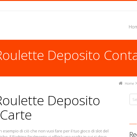
Hom
oulette Deposito Cont
Home
oulette Deposito
Carte
esempio di ciò che non vuoi fare per il tuo gioco di slot del
Re
tiche. Il Padrino finalmente vi offrirà una scelta in cui si deve