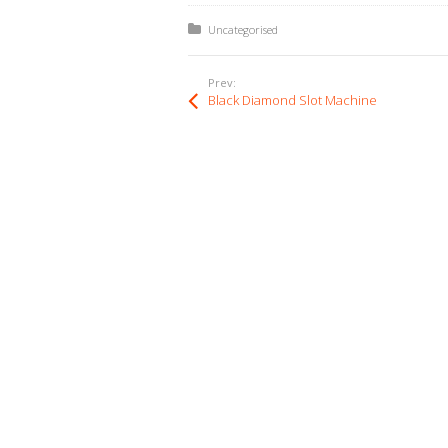
Posted in:
Uncategorised
Prev:
Black Diamond Slot Machine