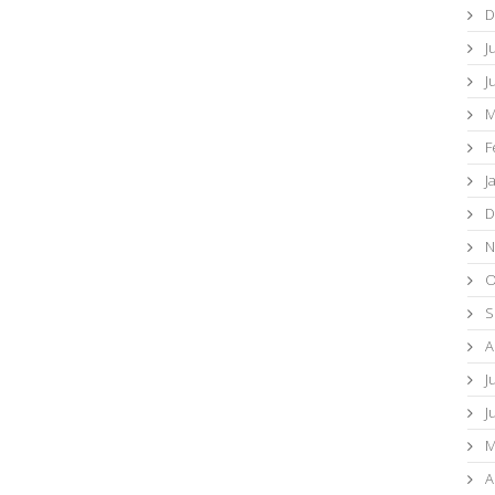
D
J
J
M
F
J
D
N
O
S
A
J
J
M
A