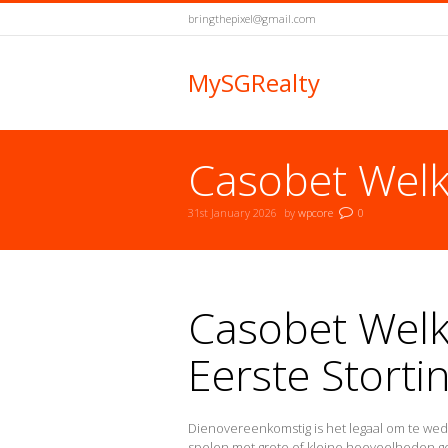
bringthepixel@gmail.com
MySGRealty
Casobet Welko
31st January 2026
by
wpcore
0
You are here:
Casobet Welk
Eerste Storti
Dienovereenkomstig is het legaal om te wed
spelen met grote of kleine hoeveelheden ge