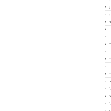
g
g
h
l
m
m
m
m
m
m
n
N
n
N
o