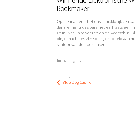
Bookmaker
Op die manier is het dus gemakkelijk gemaa
dans le menu des paramètres. Plaats een inz
ze in Excel in te voeren en de waarschijnl
bingo machines zijn soms gekoppeld aan mac
kantoor van de bookmaker.
Posted in:
Uncategorised
Prev:
Blue Dog Casino