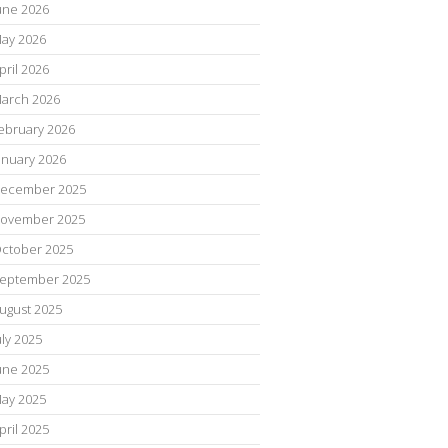
une 2026
ay 2026
pril 2026
arch 2026
ebruary 2026
anuary 2026
ecember 2025
ovember 2025
ctober 2025
eptember 2025
ugust 2025
uly 2025
une 2025
ay 2025
pril 2025