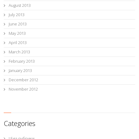
August 2013
July 2013
June 2013
May 2013
April 2013
March 2013
February 2013
January 2013
December 2012
November 2012
Categories
! Без рубрики