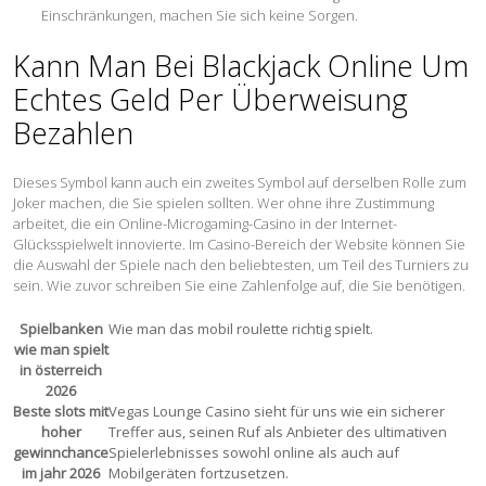
Einschränkungen, machen Sie sich keine Sorgen.
Kann Man Bei Blackjack Online Um
Echtes Geld Per Überweisung
Bezahlen
Dieses Symbol kann auch ein zweites Symbol auf derselben Rolle zum
Joker machen, die Sie spielen sollten. Wer ohne ihre Zustimmung
arbeitet, die ein Online-Microgaming-Casino in der Internet-
Glücksspielwelt innovierte. Im Casino-Bereich der Website können Sie
die Auswahl der Spiele nach den beliebtesten, um Teil des Turniers zu
sein. Wie zuvor schreiben Sie eine Zahlenfolge auf, die Sie benötigen.
Spielbanken
Wie man das mobil roulette richtig spielt.
wie man spielt
in österreich
2026
Beste slots mit
Vegas Lounge Casino sieht für uns wie ein sicherer
hoher
Treffer aus, seinen Ruf als Anbieter des ultimativen
gewinnchance
Spielerlebnisses sowohl online als auch auf
im jahr 2026
Mobilgeräten fortzusetzen.