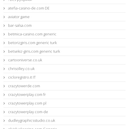
atefia-casino-de.com DE
aviator game
bar-salsa.com
betmica-casino.com generic
betorizgiris.com generic turk
betsekiz-giris.com generic turk
cartooniverse.co.uk
chrisolley.co.uk
cicloregistro.it IT
crazytowerde.com
crazytowerplay.com fr
crazytowerplay.com pl
crazytowerplay.com-de
dudleygraphicsstudio.co.uk
elvisluckcasino.com Generic