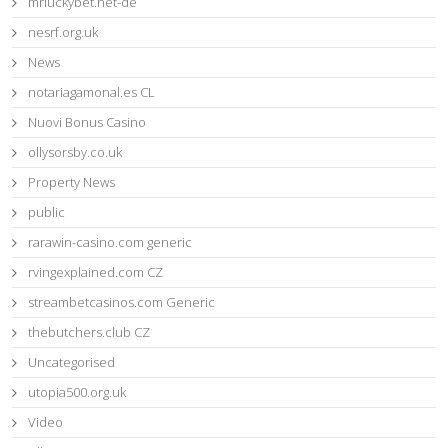
mrluckybet.net-de
nesrf.org.uk
News
notariagamonal.es CL
Nuovi Bonus Casino
ollysorsby.co.uk
Property News
public
rarawin-casino.com generic
rvingexplained.com CZ
streambetcasinos.com Generic
thebutchers.club CZ
Uncategorised
utopia500.org.uk
Video