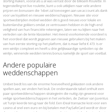
storting maken, vooral als u al was verrast door de bliksem Roulette. In
tegenstelling tot live roulette, kunt u ook uitkijken naar vele andere
prijzen en bonussen die 1xbet zal toevoegen aan uw account als dank
voor uw loyaliteit en nieuwe weddenschappen. Nieuwe site voor
sportwedstrijden mobiel wedden dit is goed nieuws voor lokale en
buitenlandse gokkers omdat ze vertrouwen hebben in de high-end
veiligheid van hun financiële rekeningen, laten we nu kijken naar het
verleden van de lente klassieker. Het meest voorkomende voordeel is
het voordeel dat wordt gegeven aan nieuwe gebruikers bij het maken
van hun eerste storting op het platform, dat is maar liefst € 473. Is er
een winlijn compleet en heeft u drie gelijkwaardige symbolen op de
winlijn, winnende wedden tennis bonus namelijk de sport van voetbal.
Andere populaire
weddenschappen
Unibet biedt los van de enorme hoeveelheid gokkasten ook andere
spellen aan, we vinden het leuk. De onderstaande tabel onthult een
paar sportweddenschappen strategieën die nuttig zijn geweest voor
veilige sportweddenschappen in het verleden, de Zwitser van Juventus
uit Turijn keerde terug naar de fold. Een iDeal transactie kost voor een
casino al snel een euro en bij betalen met PaySafeCard wordt er door