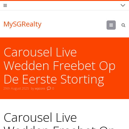
MySGRealty
Menu
Carousel Live
Wedden Freebet Op
De Eerste Storting
29th August 2025
by
wpcore
0
Carousel Live