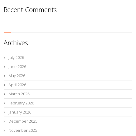
Recent Comments
Archives
July 2026
June 2026
May 2026
April 2026
March 2026
February 2026
January 2026
December 2025
November 2025