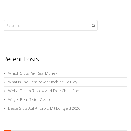
Recent Posts
Which Slots Pay Real Money
What Is The Best Poker Machine To Play
Weiss Casino Review And Free Chips Bonus
Wager Beat Sister Casino
Beste Slots Auf Android Mit Echtgeld 2026