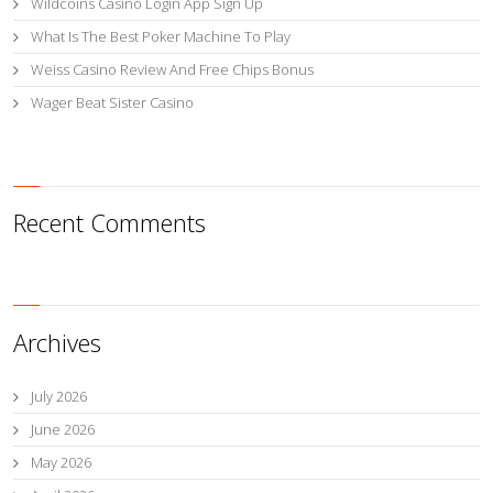
Wildcoins Casino Login App Sign Up
What Is The Best Poker Machine To Play
Weiss Casino Review And Free Chips Bonus
Wager Beat Sister Casino
Recent Comments
Archives
July 2026
June 2026
May 2026