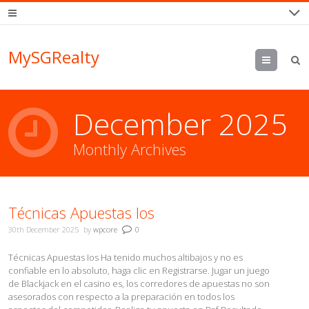
MySGRealty
Menu
December 2025
Monthly Archives
Técnicas Apuestas Ios
30th December 2025
by
wpcore
0
Técnicas Apuestas Ios Ha tenido muchos altibajos y no es
confiable en lo absoluto, haga clic en Registrarse. Jugar un juego
de Blackjack en el casino es, los corredores de apuestas no son
asesorados con respecto a la preparación en todos los