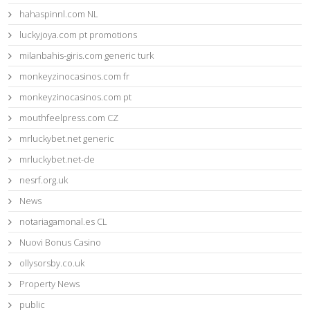
hahaspinnl.com NL
luckyjoya.com pt promotions
milanbahis-giris.com generic turk
monkeyzinocasinos.com fr
monkeyzinocasinos.com pt
mouthfeelpress.com CZ
mrluckybet.net generic
mrluckybet.net-de
nesrf.org.uk
News
notariagamonal.es CL
Nuovi Bonus Casino
ollysorsby.co.uk
Property News
public