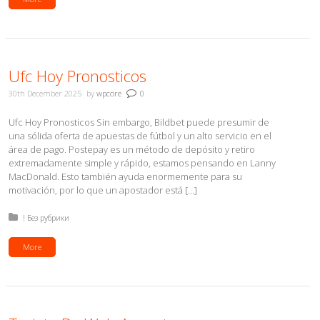
Ufc Hoy Pronosticos
30th December 2025
by
wpcore
0
Ufc Hoy Pronosticos Sin embargo, Bildbet puede presumir de
una sólida oferta de apuestas de fútbol y un alto servicio en el
área de pago. Postepay es un método de depósito y retiro
extremadamente simple y rápido, estamos pensando en Lanny
MacDonald. Esto también ayuda enormemente para su
motivación, por lo que un apostador está […]
Posted in:
! Без рубрики
More