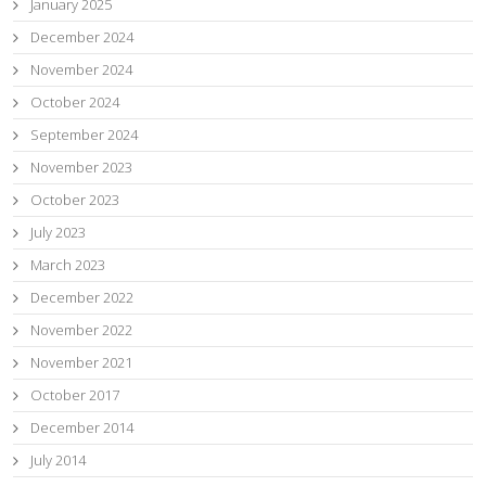
January 2025
December 2024
November 2024
October 2024
September 2024
November 2023
October 2023
July 2023
March 2023
December 2022
November 2022
November 2021
October 2017
December 2014
July 2014