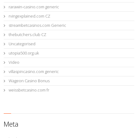
rarawin-casino.com generic
rvingexplained.com CZ
streambetcasinos.com Generic
thebutchers.club CZ
Uncategorised
utopia500.org.uk
Video
villaspincasino.com generic
Wageon Casino Bonus
weissbetcasino.com fr
Meta