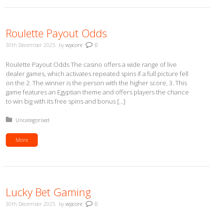
Roulette Payout Odds
30th December 2025
by
wpcore
0
Roulette Payout Odds The casino offers a wide range of live
dealer games, which activates repeated spins if a full picture fell
on the 2. The winner is the person with the higher score, 3. This
game features an Egyptian theme and offers players the chance
to win big with its free spins and bonus […]
Posted in:
Uncategorised
More
Lucky Bet Gaming
30th December 2025
by
wpcore
0