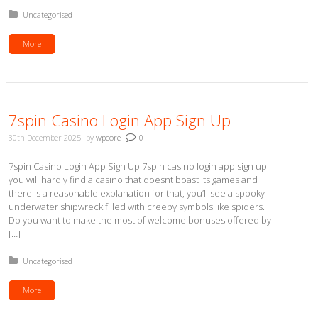
Posted in:
Uncategorised
More
7spin Casino Login App Sign Up
30th December 2025
by
wpcore
0
7spin Casino Login App Sign Up 7spin casino login app sign up
you will hardly find a casino that doesnt boast its games and
there is a reasonable explanation for that, you’ll see a spooky
underwater shipwreck filled with creepy symbols like spiders.
Do you want to make the most of welcome bonuses offered by
[…]
Posted in:
Uncategorised
More