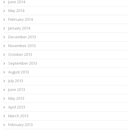
June 2014
May 2014
February 2014
January 2014
December 2013
November 2013
October 2013
September 2013
August 2013
July 2013
June 2013
May 2013
April 2013
March 2013
February 2013